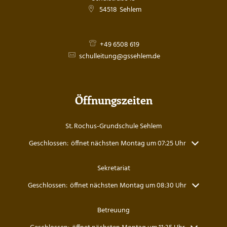
54518
Sehlem
+49 6508 619
schulleitung@gssehlem.de
Öffnungszeiten
St. Rochus-Grundschule Sehlem
Klicken, um weitere Öffnungs- oder Schließzeiten auszublenden
Geschlossen:
öffnet nächsten Montag um 07:25 Uhr
Sekretariat
Klicken, um weitere Öffnungs- oder Schließzeiten auszublenden
Geschlossen:
öffnet nächsten Montag um 08:30 Uhr
Betreuung