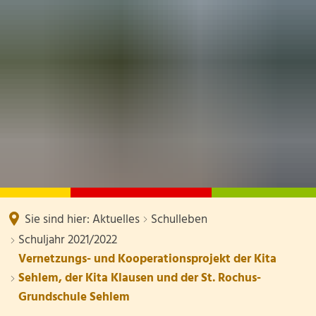
SCHULE
TERMINE
DOWNLOADS
AKTUELLES
Kollegium
SCHUL-ABC
Eltern
Klassen mit Klassenlehrer/-innen Schuljahr 2025
Hygienepläne / Corona
Schulsozialarbeit
Informationen externer Stel
Betreuung
Schulleben
Sekretariat
Schulhund
Hausmeister
Sie sind hier:
Aktuelles
Schulleben
Raumplan Schuljahr 2026/20
Schuljahr 2021/2022
Förderverein
Vernetzungs- und Kooperationsprojekt der Kita
Sehlem, der Kita Klausen und der St. Rochus-
Schulelternbeirat
Grundschule Sehlem