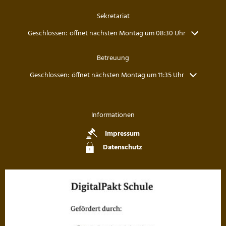
Sekretariat
Klicken, um weitere Öffnungs- oder Schließzeiten auszublenden
Geschlossen:
öffnet nächsten Montag um 08:30 Uhr
Betreuung
Klicken, um weitere Öffnungs- oder Schließzeiten auszublenden
Geschlossen:
öffnet nächsten Montag um 11:35 Uhr
Informationen
Impressum
Datenschutz