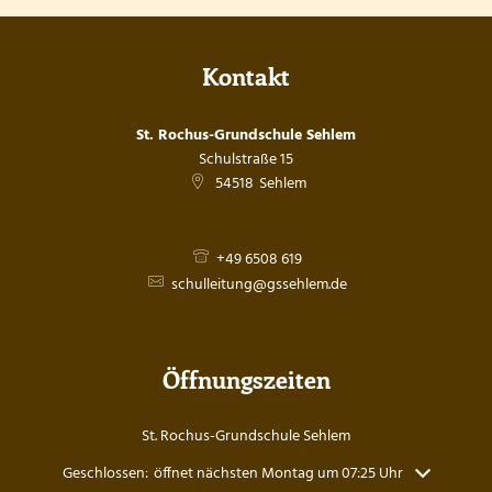
Kontakt
St. Rochus-Grundschule Sehlem
Schulstraße 15
54518
Sehlem
+49 6508 619
schulleitung@gssehlem.de
Öffnungszeiten
St. Rochus-Grundschule Sehlem
Klicken, um weitere Öffnungs- oder Schließzeiten auszublenden
Geschlossen:
öffnet nächsten Montag um 07:25 Uhr