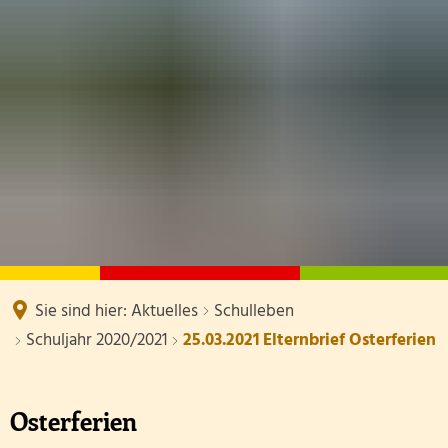
SCHULE
TERMINE
DOWNLOADS
AKTUELLES
Kollegium
SCHUL-ABC
Eltern
Klassen mit Klassenlehrer/-innen Schuljahr 2025
Hygienepläne / Corona
Schulsozialarbeit
Informationen externer Stel
Betreuung
Schulleben
Sekretariat
Schulhund
Hausmeister
Sie sind hier:
Aktuelles
Schulleben
Raumplan Schuljahr 2026/20
Schuljahr 2020/2021
25.03.2021 Elternbrief Osterferien
Förderverein
Schulelternbeirat
Osterferien