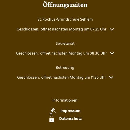
Öffnungszeiten
St. Rochus-Grundschule Sehlem
Klicken, um weitere Öffnungs- oder Schließzeiten auszublenden
Geschlossen:
öffnet nächsten Montag um 07:25 Uhr
Sekretariat
Klicken, um weitere Öffnungs- oder Schließzeiten auszublenden
Geschlossen:
öffnet nächsten Montag um 08:30 Uhr
Betreuung
Klicken, um weitere Öffnungs- oder Schließzeiten auszublenden
Geschlossen:
öffnet nächsten Montag um 11:35 Uhr
Informationen
Impressum
Datenschutz