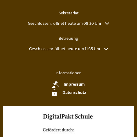
Sekretariat
Klicken, um weitere Öffnungs- oder Schließzeiten auszuble
Geschlossen:
öffnet heute um 08:30 Uhr
Betreuung
Klicken, um weitere Öffnungs- oder Schließzeiten auszubl
Geschlossen:
öffnet heute um 11:35 Uhr
Informationen
Impressum
Datenschutz