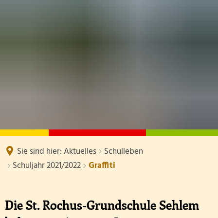
SCHULE
TERMINE
DOWNLOADS
AKTUELLES
Kollegium
SCHUL-ABC
Eltern
Klassen mit Klassenlehrer/-innen Schuljahr 2025
Hygienepläne / Corona
Schulsozialarbeit
Informationen externer Stel
Betreuung
Schulleben
Sekretariat
Schulhund
Hausmeister
Sie sind hier:
Aktuelles
Schulleben
Raumplan Schuljahr 2026/20
Schuljahr 2021/2022
Graffiti
Förderverein
Schulelternbeirat
Die St. Rochus-Grundschule Sehlem