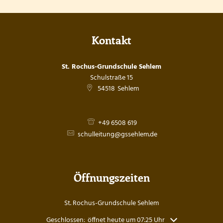
Kontakt
St. Rochus-Grundschule Sehlem
Schulstraße 15
54518
Sehlem
+49 6508 619
schulleitung@gssehlem.de
Öffnungszeiten
St. Rochus-Grundschule Sehlem
Klicken, um weitere Öffnungs- oder Schließzeiten auszuble
Geschlossen:
öffnet heute um 07:25 Uhr