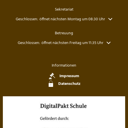
Sekretariat
Klicken, um weitere Öffnungs- oder Schließzeiten auszublenden
Geschlossen:
öffnet nächsten Montag um 08:30 Uhr
Betreuung
Klicken, um weitere Öffnungs- oder Schließzeiten auszublenden
Geschlossen:
öffnet nächsten Freitag um 11:35 Uhr
Informationen
Impressum
Datenschutz