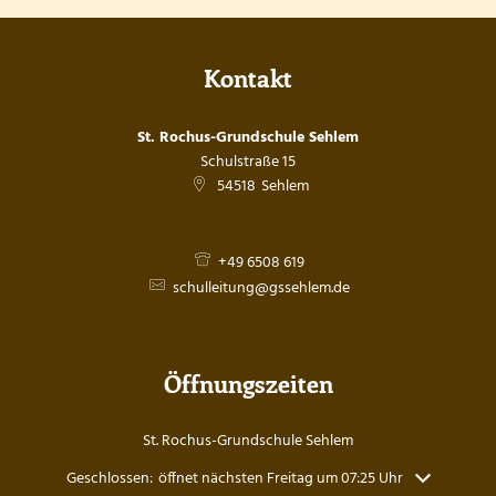
Kontakt
St. Rochus-Grundschule Sehlem
Schulstraße 15
54518
Sehlem
+49 6508 619
schulleitung@gssehlem.de
Öffnungszeiten
St. Rochus-Grundschule Sehlem
Klicken, um weitere Öffnungs- oder Schließzeiten auszublenden
Geschlossen:
öffnet nächsten Freitag um 07:25 Uhr