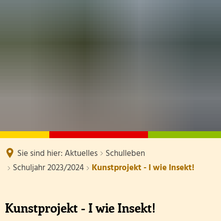
SCHULE
TERMINE
DOWNLOADS
AKTUELLES
Kollegium
SCHUL-ABC
Eltern
Klassen mit Klassenlehrer/-innen Schuljahr 2025
Hygienepläne / Corona
Schulsozialarbeit
Informationen externer Stel
Betreuung
Schulleben
Sekretariat
Schulhund
Hausmeister
Sie sind hier:
Aktuelles
Schulleben
Raumplan Schuljahr 2026/20
Schuljahr 2023/2024
Kunstprojekt - I wie Insekt!
Förderverein
Schulelternbeirat
Kunstprojekt - I wie Insekt!