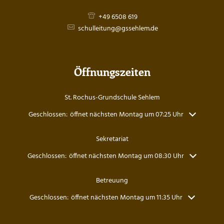
+49 6508 619
schulleitung@gssehlem.de
Öffnungszeiten
St. Rochus-Grundschule Sehlem
Klicken, um weitere Öffnungs- oder Schließzeiten auszublenden
Geschlossen:
öffnet nächsten Montag um 07:25 Uhr
Sekretariat
Klicken, um weitere Öffnungs- oder Schließzeiten auszublenden
Geschlossen:
öffnet nächsten Montag um 08:30 Uhr
Betreuung
Klicken, um weitere Öffnungs- oder Schließzeiten auszublenden
Geschlossen:
öffnet nächsten Montag um 11:35 Uhr